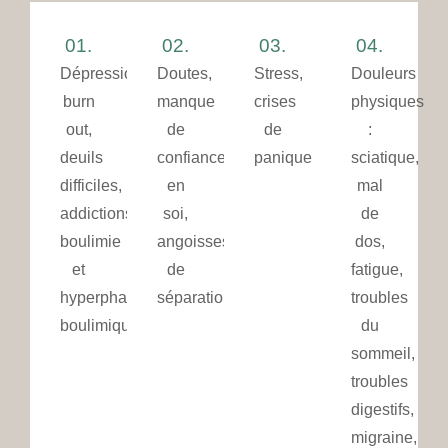
01.
02.
03.
04.
Dépression,
Doutes,
Stress,
Douleurs
burn
manque
crises
physiques
out,
de
de
:
deuils
confiance
panique
sciatique,
difficiles,
en
mal
addictions,
soi,
de
boulimie
angoisses
dos,
et
de
fatigue,
hyperphagie
séparation
troubles
boulimique
du
sommeil,
troubles
digestifs,
migraine,