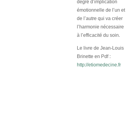
degré d’implication
émotionnelle de l’un et
de l’autre qui va créer
l’harmonie nécessaire
à l’efficacité du soin.
Le livre de Jean-Louis
Brinette en Pdf :
http://etiomedecine.fr
L’étiomédecine s’applique du
nourrisson à l’adulte.
Elle est indiquée pour divers symptômes,
douleurs psycho-émotionnelle ou physiques.