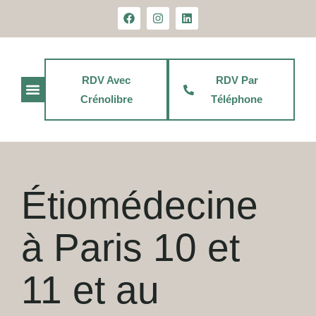
principal
RDV Avec
RDV Par
Crénolibre
Téléphone
Jean-Christophe Douziech
Étiomédecine
à Paris 10 et
11 et au