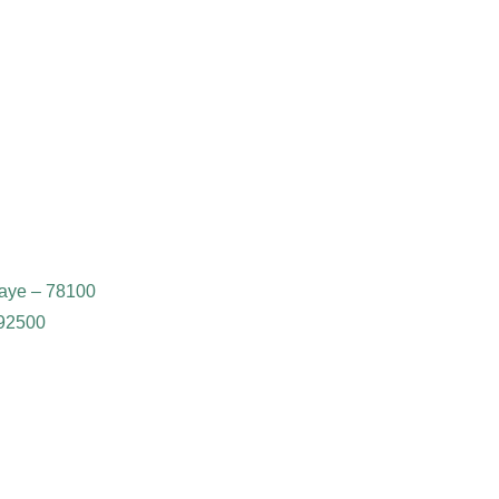
Laye – 78100
 92500