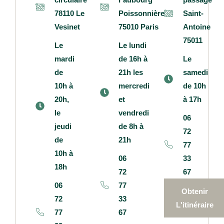
78110 Le
Poissonnière
Saint-
Vesinet
75010 Paris
Antoine
75011
Le
Le lundi
mardi
de 16h à
Le
de
21h les
samedi
10h à
mercredi
de 10h
20h,
et
à 17h
le
vendredi
06
jeudi
de 8h à
72
de
21h
77
10h à
06
33
18h
72
67
06
77
Obtenir
72
33
L'itinéraire
77
67