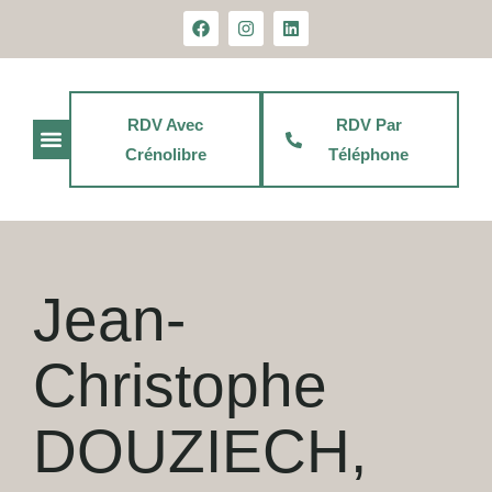
principal
RDV Avec
RDV Par
Crénolibre
Téléphone
Jean-Christophe Douziech
Jean-
Christophe
DOUZIECH,